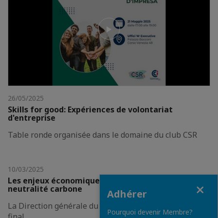
26/05/2025
Skills for good: Expériences de volontariat
d'entreprise
Table ronde organisée dans le domaine du club CSR
10/03/2025
Les enjeux économiques de la transition vers la
Fermer
neutralité carbone
Adhérer
La Direction générale du Trésor présente le rapport
Pourquoi devenir Membre?
final