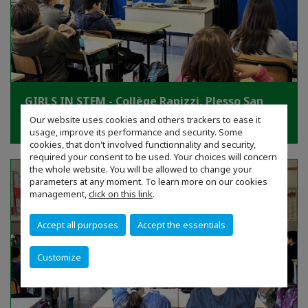
GIRLS IN STEM - Collège Rapizzi, Plesso San
Lorenzo - 16 Avril
Our website uses cookies and others trackers to ease it
usage, improve its performance and security. Some
cookies, that don't involved functionnality and security,
required your consent to be used. Your choices will concern
the whole website. You will be allowed to change your
parameters at any moment. To learn more on our cookies
management,
click on this link
.
Accept all purposes
Accept the essentials
Customize