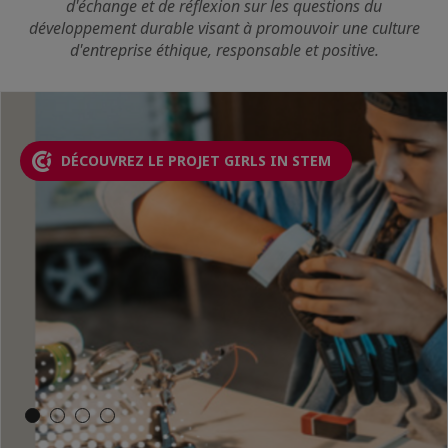
d'échange et de réflexion sur les questions du
développement durable visant à promouvoir une culture
d'entreprise éthique, responsable et positive.
LISEZ NOTRE COMMUNIQUÉ DE PRESSE
LIRE L'ARTICLE
DÉCOUVREZ LE PROJET GIRLS IN STEM
DÉCOUVRIEZ LE PROJET DIGITAL HUB