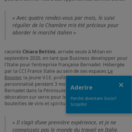
« Avec quatre rendez-vous par mois, le suivi
régulier de la Chambre m’a été précieux pour
aborder le marché italien »
raconte
Chiara Bettini
, arrivée seule à Milan en
septembre 2020, en tant que Business developper pour
l’Italie pour l’entreprise française Bernadet. Hébergée
par la CCI France Italie au sein de ses espaces
Le
Booster
, la jeune V.I.E. profite d’un accompagnement
Close
personnalisé pendant 3 mois pour développer
Aderire
Bernadet dans la Péninsule. L’entreprise s’occupe de
décoration sur verre pour les contenants telles que les
Perché diventare Socio?
bouteilles de vins et spiritueux ou de parfums.
Scoprilo!
« Il s’agit d’une première expérience, et je ne
connaissais pas le monde du travail en Italie.