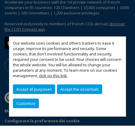
Accelerate your business with the 1st private network of French
companies in 95 countries: 120 Chambers | 33,000 companies | 4,000
events | 300 committees | 1,200 exclusive privileges
Reserved exclusively to members of French CCIs abroad,
discover
the CCIFI Connect app
.
Our website uses cookies and others trackers to ease it
usage, improve its performance and security. Some
cookies, that don't involved functionnality and security,
required your consent to be used. Your choices will concern
the whole website. You will be allowed to change your
parameters at any moment. To learn more on our cookies
management,
click on this link
.
Accept all purposes
Accept the essentials
Customize
Mappa del sito
Informazioni legali
Privacy
Configurare le preferenze dei cookie
© 2026 CCI France Italie