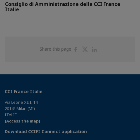
Consiglio di Amministrazione della CCI France
Italie
Share
Share
Share
Share this page
on
on
on
Facebook
Twitter
Linkedin
CCI France Italie
Via Leone XIII, 14
20145 Milan (MI)
ITALIE
(Access the map)
Download CCIFI Connect application