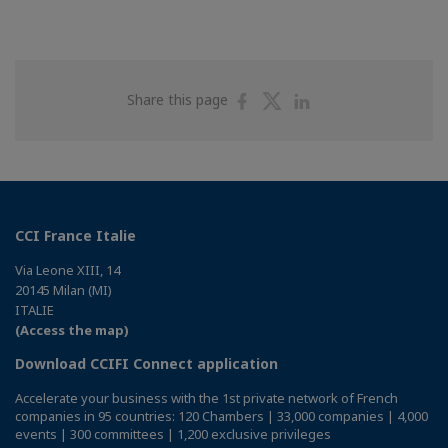
Share
Share
Share
Share this page
on
on
on
Facebook
Twitter
Linkedin
CCI France Italie
Via Leone XIII, 14
20145 Milan (MI)
ITALIE
(Access the map)
Download CCIFI Connect application
Accelerate your business with the 1st private network of French
companies in 95 countries: 120 Chambers | 33,000 companies | 4,000
events | 300 committees | 1,200 exclusive privileges