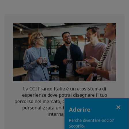
La CCI France Italie è un ecosistema di
esperienze dove potrai disegnare il tuo
percorso nel mercato, grazie a una consulenza
Close
personalizzata unita al nostro network
Aderire
internazionale.
Perché diventare Socio?
Scoprilo!