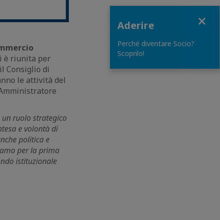
Close
Aderire
Perché diventare Socio?
ommercio
Scoprilo!
 è riunita per
il Consiglio di
nno le attività del
l’Amministratore
 un ruolo strategico
tesa e volontà di
nche politica e
iamo per la prima
ndo istituzionale