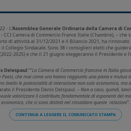
022
- L
’Assemblea Generale Ordinaria della Camera di C
- CCI Camera di Commercio France Italie (Chambre), – che si
to di attività al 31/12/2021 e il Bilancio 2021, ha rinnovato 
l Collegio Sindacale. Sono 38 i consiglieri eletti che guidera
(2022-2025) e che il 21 giugno eleggeranno il Presidente e 
is Delespaul
:"“
La Camera di Commercio francese in Italia gioca
due Paesi, che mai come ora hanno raggiunto una piena e mutua in
o livello le potenzialità di interazione non solo economica, ma a
arato il Presidente Denis Delspaul. –
Non a caso, quindi, lanc
vuole valorizzare il contributo fondamentale di esponenti del mo
d economico, che si sono distinti nel rinsaldare queste relazioni”.
CONTINUA A LEGGERE IL COMUNICATO STAMPA