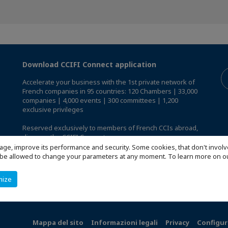
Download CCIFI Connect application
Accelerate your business with the 1st private network of
French companies in 95 countries: 120 Chambers | 33,000
companies | 4,000 events | 300 committees | 1,200
exclusive privileges
Reserved exclusively to members of French CCIs abroad,
discover the CCIFI Connect app
.
age, improve its performance and security. Some cookies, that don't involv
ill be allowed to change your parameters at any moment. To learn more on
mize
Mappa del sito
Informazioni legali
Privacy
Configur