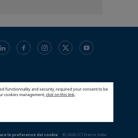
ed functionnality and security, required your consent to be
 our cookies management,
click on this link
.
are le preferenze dei cookie
© 2026 CCI France Italie