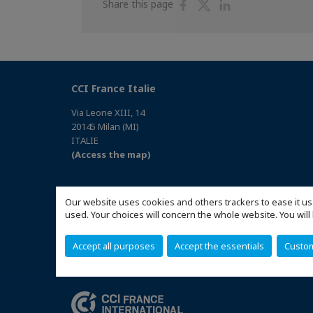
Share
Share
Share
Share this page
on
on
on
Facebook
Twitter
Linkedin
CCI France Italie
Via Leone XIII, 14
20145 Milan (MI)
ITALIE
(Access the map)
Our website uses cookies and others trackers to ease it us
used. Your choices will concern the whole website. You w
Accept all purposes
Accept the essentials
Custo