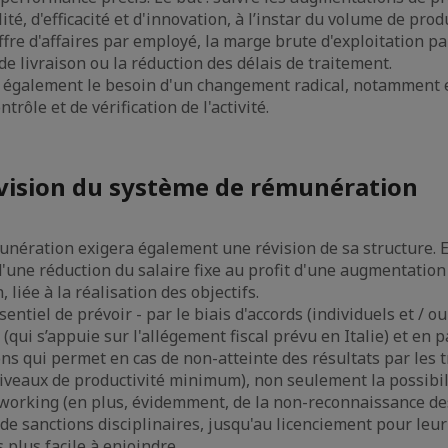
lité, d'efficacité et d'innovation, à l’instar du volume de pro
iffre d'affaires par employé, la marge brute d'exploitation pa
de livraison ou la réduction des délais de traitement.
e également le besoin d'un changement radical, notamment 
trôle et de vérification de l'activité.
vision du système de rémunération
nération exigera également une révision de sa structure. El
d'une réduction du salaire fixe au profit d'une augmentation 
 liée à la réalisation des objectifs.
sentiel de prévoir - par le biais d'accords (individuels et / ou 
qui s’appuie sur l'allégement fiscal prévu en Italie) et en p
ns qui permet en cas de non-atteinte des résultats par les t
iveaux de productivité minimum), non seulement la possibil
working (en plus, évidemment, de la non-reconnaissance de
 de sanctions disciplinaires, jusqu'au licenciement pour leu
 plus facile à enjoindre.