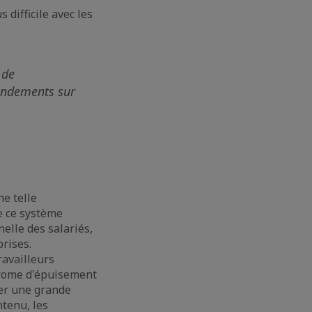
 difficile avec les
 de
fondements sur
ne telle
ue ce système
elle des salariés,
rises.
ravailleurs
drome d'épuisement
ter une grande
ntenu, les