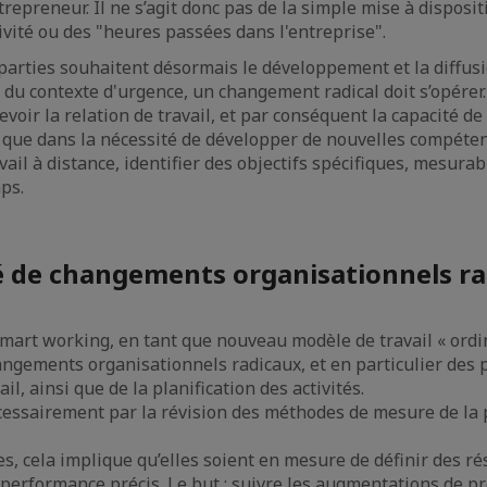
repreneur. Il ne s’agit donc pas de la simple mise à disposit
ivité ou des "heures passées dans l'entreprise".
arties souhaitent désormais le développement et la diffus
du contexte d'urgence, un changement radical doit s’opérer.
voir la relation de travail, et par conséquent la capacité d
 que dans la nécessité de développer de nouvelles compéte
ail à distance, identifier des objectifs spécifiques, mesurabl
ps.
é de changements organisationnels r
smart working, en tant que nouveau modèle de travail « ordi
ngements organisationnels radicaux, et en particulier des 
il, ainsi que de la planification des activités.
cessairement par la révision des méthodes de mesure de la
s, cela implique qu’elles soient en mesure de définir des ré
 performance précis. Le but : suivre les augmentations de pr