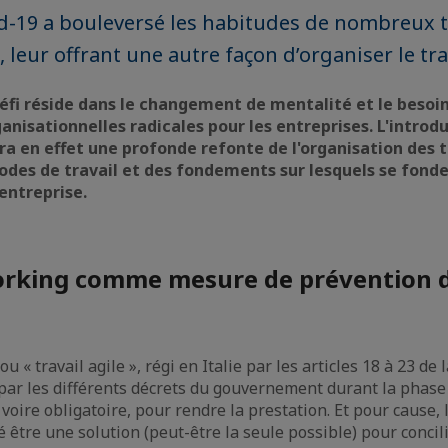
d-19 a bouleversé les habitudes de nombreux tr
leur offrant une autre façon d’organiser le tra
éfi réside dans le changement de mentalité et le besoi
anisationnelles radicales pour les entreprises. L'introd
a en effet une profonde refonte de l'organisation des 
des de travail et des fondements sur lesquels se fonde 
'entreprise.
orking comme mesure de prévention d
 « travail agile », régi en Italie par les articles 18 à 23 de l
 par les différents décrets du gouvernement durant la pha
oire obligatoire, pour rendre la prestation. Et pour cause, l
é être une solution (peut-être la seule possible) pour concili