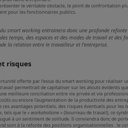
présenter le véritable obstacle, le point de confrontation plus
nt pour les fonctionnaires publics.
n du smart working entrainera donc une profonde refonte
 des temps, des espaces et des modes de travail et des 
de la relation entre le travailleur et l'entreprise.
t risques
ortunité offerte par l’essai du smart working pour réaliser u
travail permettrait de capitaliser sur les atouts évidents q
e meilleure conciliation entre vie privée et vie professionn
coûts ou encore l’augmentation de la productivité des entrep
e ces avantages potentiels, des risques éventuels pour les t
, tels que le
« workaholisme »
(bourreau de travail), ce syn
ugué à un sentiment de solitude. Il conviendra donc de por
nd soin à la refonte des positions organisationnelles : le co