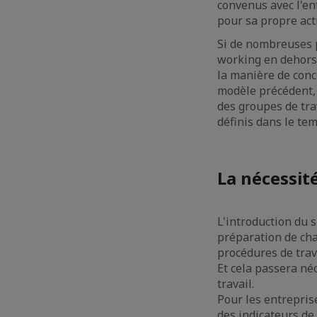
convenus avec l'ent
pour sa propre act
Si de nombreuses p
working en dehors 
la manière de conce
modèle précédent,
des groupes de trav
définis dans le tem
La nécessit
L'introduction du 
préparation de cha
procédures de trava
Et cela passera né
travail.
Pour les entreprise
des indicateurs de