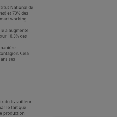
stitut National de
yés) et 73% des
 smart working
gile a augmenté
pour 18,3% des
e manière
contagion. Cela
sans ses
ix du travailleur
par le fait que
de production,