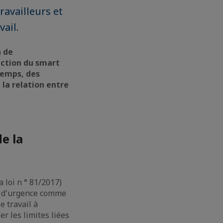
availleurs et
vail.
n de
uction du smart
temps, des
la relation entre
e la
a loi n ° 81/2017)
se d'urgence comme
e travail à
er les limites liées