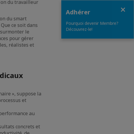
ion du travailleur
Fermer
Adhérer
ion du smart
Pourquoi devenir Membre?
 Que ce soit dans
Découvrez-le!
e surmonter le
nces pour gérer
es, réalistes et
adicaux
naire », suppose la
processus et
 performance au
sultats concrets et
oductivité, de