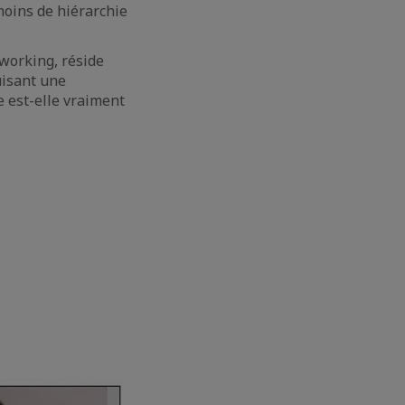
 moins de hiérarchie
t working, réside
uisant une
e est-elle vraiment