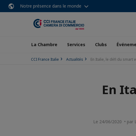
Notre présence dans le monde
La Chambre
Services
Clubs
Événeme
CCI France Italie
Actualités
En Italie, le défi du smart
En It
Le 24/06/2020 • par