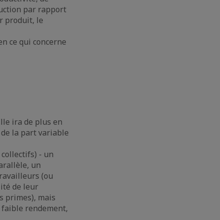
duction par rapport
r produit, le
en ce qui concerne
le ira de plus en
de la part variable
collectifs) - un
arallèle, un
ravailleurs (ou
ité de leur
s primes), mais
r faible rendement,