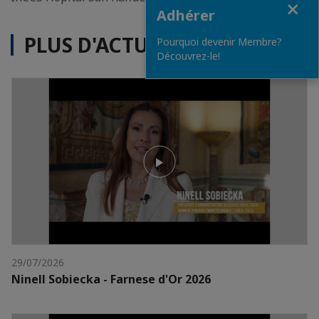
Adhérer
PLUS D'ACTUALITÉS
Pourquoi devenir Membre?
Découvrez-le!
29/07/2026
Ninell Sobiecka - Farnese d'Or 2026