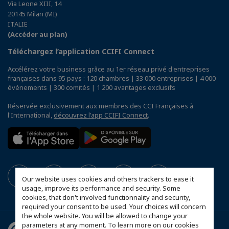
Via Leone XIII, 14
20145 Milan (MI)
ITALIE
(Accéder au plan)
Téléchargez l’application CCIFI Connect
Accélérez votre business grâce au 1er réseau privé d'entreprises
françaises dans 95 pays : 120 chambres | 33 000 entreprises | 4 000
événements | 300 comités | 1 200 avantages exclusifs
Réservée exclusivement aux membres des CCI Françaises à
l'International,
découvrez l'app CCIFI Connect
.
Our website uses cookies and others trackers to ease it
usage, improve its performance and security. Some
cookies, that don't involved functionnality and security,
required your consent to be used. Your choices will concern
the whole website. You will be allowed to change your
parameters at any moment. To learn more on our cookies