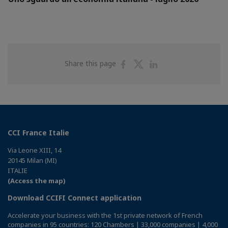
Share
Share
Share
Share this page
on
on
on
Facebook
Twitter
Linkedin
CCI France Italie
Via Leone XIII, 14
20145 Milan (MI)
ITALIE
(Access the map)
Download CCIFI Connect application
Accelerate your business with the 1st private network of French
companies in 95 countries: 120 Chambers | 33,000 companies | 4,000