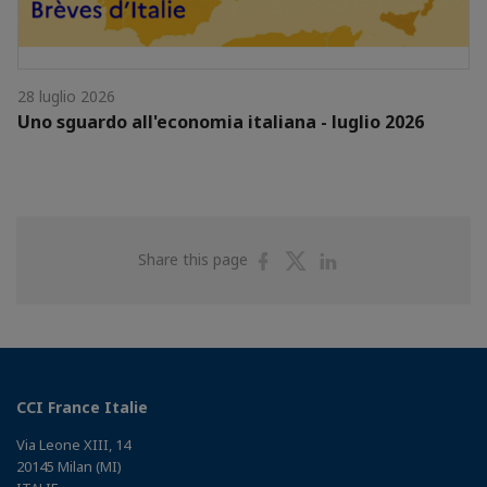
28 luglio 2026
Uno sguardo all'economia italiana - luglio 2026
Share
Share
Share
Share this page
on
on
on
Facebook
Twitter
Linkedin
CCI France Italie
Via Leone XIII, 14
20145 Milan (MI)