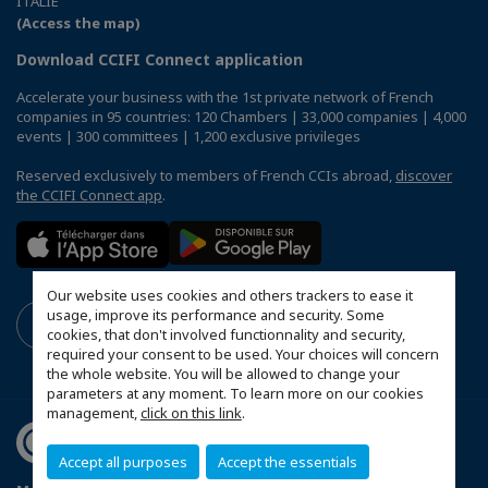
ITALIE
(Access the map)
Download CCIFI Connect application
Accelerate your business with the 1st private network of French
companies in 95 countries: 120 Chambers | 33,000 companies | 4,000
events | 300 committees | 1,200 exclusive privileges
Reserved exclusively to members of French CCIs abroad,
discover
the CCIFI Connect app
.
Our website uses cookies and others trackers to ease it
usage, improve its performance and security. Some
cookies, that don't involved functionnality and security,
required your consent to be used. Your choices will concern
the whole website. You will be allowed to change your
parameters at any moment. To learn more on our cookies
management,
click on this link
.
Accept all purposes
Accept the essentials