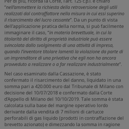
Per di più, ricorda la Corte, l’art. 125 c.p.i. è chiaro
“
nell’ammettere la richiesta della retroversione degli utili
realizzati dal contraffattore nella misura in cui essi superino
il risarcimento del lucro cessante
”. Da un punto di vista
dell’applicazione pratica della norma, si può facilmente
immaginare il caso, “
in materia brevettuale, in cui la
titolarità del diritto di proprietà industriale può essere
svincolata dallo svolgimento di una attività di impresa,
quando l’inventore titolare lamenti la violazione da parte di
un imprenditore di una privativa che egli non ha ancora
provveduto a realizzare o a far realizzare industrialmente
”.
Nel caso esaminato dalla Cassazione, è stato
confermato il risarcimento del danno, liquidato in una
somma pari a 420.000 euro dal Tribunale di Milano con
decisione del 10/07/2018 e confermato dalla Corte
d’Appello di Milano del 10/10/2019. Tale somma è stata
calcolata sulla base del margine operativo lordo
derivante dalla vendita di 7 milioni di cartucce
perforabili di gas liquido (prodotti in contraffazione del
brevetto azionato) e dimezzando la somma in ragione