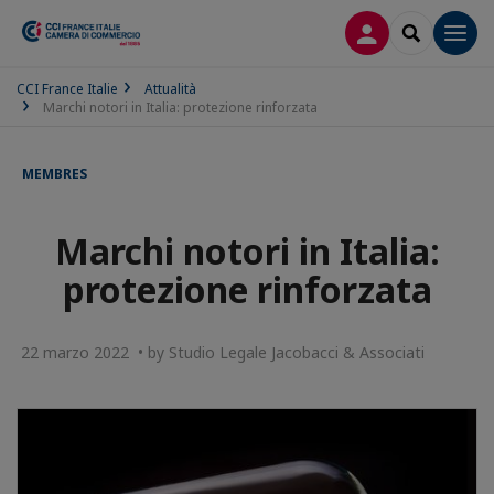
LOG IN
SEARCH
Men
CCI France Italie
Attualità
Marchi notori in Italia: protezione rinforzata
MEMBRES
Marchi notori in Italia:
protezione rinforzata
22 marzo 2022 • by Studio Legale Jacobacci & Associati