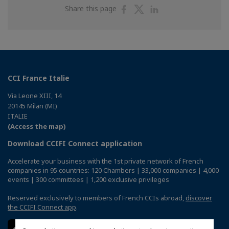
Share
Share
Share
Share this page
on
on
on
Facebook
Twitter
Linkedin
CCI France Italie
Via Leone XIII, 14
20145 Milan (MI)
ITALIE
(Access the map)
Download CCIFI Connect application
Accelerate your business with the 1st private network of French
companies in 95 countries: 120 Chambers | 33,000 companies | 4,000
events | 300 committees | 1,200 exclusive privileges
Reserved exclusively to members of French CCIs abroad,
discover
the CCIFI Connect app
.