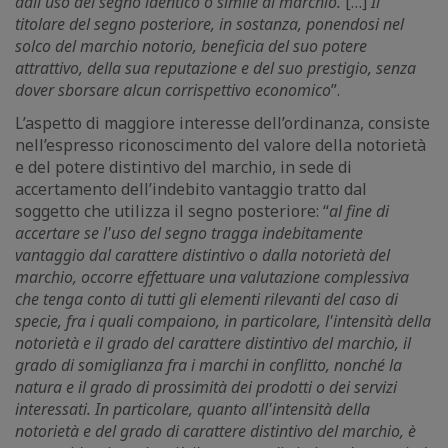
dall'uso del segno identico o simile al marchio.
[…]
Il
titolare del segno posteriore, in sostanza, ponendosi nel
solco del marchio notorio, beneficia del suo potere
attrattivo, della sua reputazione e del suo prestigio, senza
dover sborsare alcun corrispettivo economico
”.
L’aspetto di maggiore interesse dell’ordinanza, consiste
nell’espresso riconoscimento del valore della notorietà
e del potere distintivo del marchio, in sede di
accertamento dell’indebito vantaggio tratto dal
soggetto che utilizza il segno posteriore: “
al fine di
accertare se l'uso del segno tragga indebitamente
vantaggio dal carattere distintivo o dalla notorietà del
marchio, occorre effettuare una valutazione complessiva
che tenga conto di tutti gli elementi rilevanti del caso di
specie, fra i quali compaiono, in particolare, l'intensità della
notorietà e il grado del carattere distintivo del marchio, il
grado di somiglianza fra i marchi in conflitto, nonché la
natura e il grado di prossimità dei prodotti o dei servizi
interessati. In particolare, quanto all'intensità della
notorietà e del grado di carattere distintivo del marchio, è