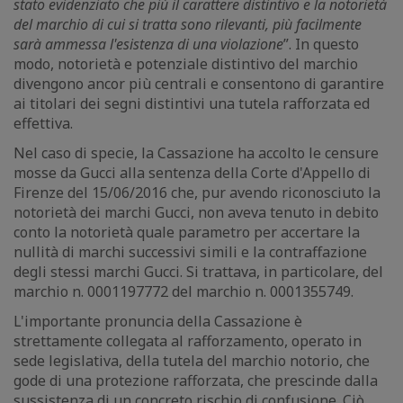
stato evidenziato che più il carattere distintivo e la notorietà
del marchio di cui si tratta sono rilevanti, più facilmente
sarà ammessa l'esistenza di una violazione
”. In questo
modo, notorietà e potenziale distintivo del marchio
divengono ancor più centrali e consentono di garantire
ai titolari dei segni distintivi una tutela rafforzata ed
effettiva.
Nel caso di specie, la Cassazione ha accolto le censure
mosse da Gucci alla sentenza della Corte d'Appello di
Firenze del 15/06/2016 che, pur avendo riconosciuto la
notorietà dei marchi Gucci, non aveva tenuto in debito
conto la notorietà quale parametro per accertare la
nullità di marchi successivi simili e la contraffazione
degli stessi marchi Gucci. Si trattava, in particolare, del
marchio n. 0001197772 del marchio n. 0001355749.
L'importante pronuncia della Cassazione è
strettamente collegata al rafforzamento, operato in
sede legislativa, della tutela del marchio notorio, che
gode di una protezione rafforzata, che prescinde dalla
sussistenza di un concreto rischio di confusione. Ciò