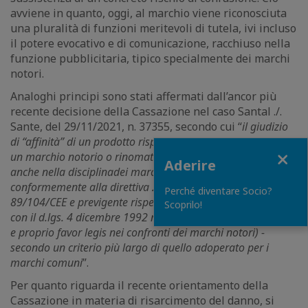
avviene in quanto, oggi, al marchio viene riconosciuta
una pluralità di funzioni meritevoli di tutela, ivi incluso
il potere evocativo e di comunicazione, racchiuso nella
funzione pubblicitaria, tipico specialmente dei marchi
notori.
Analoghi principi sono stati affermati dall’ancor più
recente decisione della Cassazione nel caso Santal ./.
Sante, del 29/11/2021, n. 37355, secondo cui “
il giudizio
di “affinità” di un prodotto rispetto ad un altro coperto da
Close
un marchio notorio o rinomato deve essere formulato -
Aderire
anche nella disciplina
dei marchi interpretata
conformemente alla direttiva 21 dicembre 1988, n.
Perché diventare Socio?
89/104/CEE e previgente rispetto alle modifiche introdotte
Scoprilo!
con il d.lgs. 4 dicembre 1992 n. 480 (espressione di un vero
e proprio favor legis nei confronti dei marchi notori) -
secondo un criterio più largo di quello adoperato per i
marchi comuni
”.
Per quanto riguarda il recente orientamento della
Cassazione in materia di risarcimento del danno, si