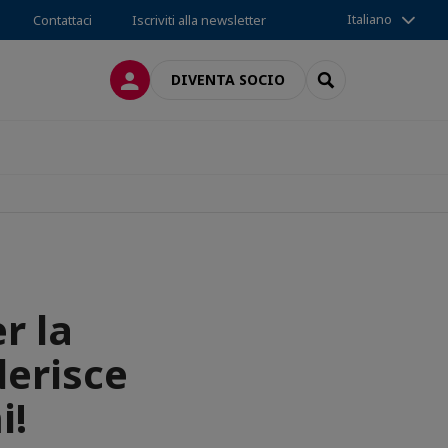
Italiano
Contattaci
Iscriviti alla newsletter
LOG IN
SEARCH
DIVENTA SOCIO
r la
derisce
i!