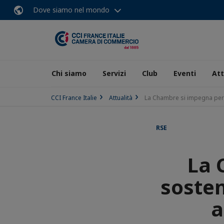
Dove siamo nel mondo
Chi siamo
Servizi
Club
Eventi
Att
CCI France Italie
Attualità
La Chambre si impegna per l
RSE
La 
sosten
a