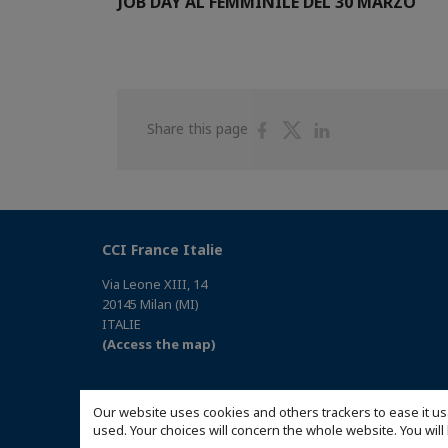
JOB DAY AL FEMMINILE DEL 30 MARZO
Share
Share
Share
Share this page
on
on
on
Facebook
Twitter
Linkedin
CCI France Italie
Via Leone XIII, 14
20145 Milan (MI)
ITALIE
(Access the map)
Our website uses cookies and others trackers to ease it us
used. Your choices will concern the whole website. You w