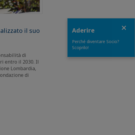
Close
Aderire
lizzato il suo
Perché diventare Socio?
Scoprilo!
nsabilità di
 entro il 2030. Il
gione Lombardia,
Fondazione di