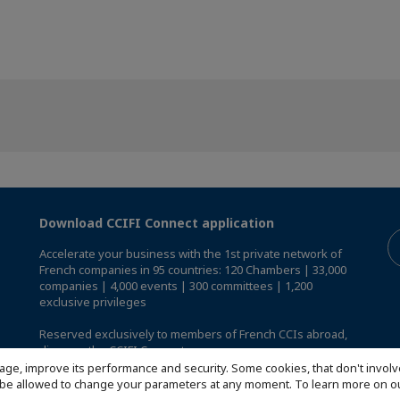
Download CCIFI Connect application
Accelerate your business with the 1st private network of
French companies in 95 countries: 120 Chambers | 33,000
companies | 4,000 events | 300 committees | 1,200
exclusive privileges
Reserved exclusively to members of French CCIs abroad,
discover the CCIFI Connect app
.
age, improve its performance and security. Some cookies, that don't involv
ill be allowed to change your parameters at any moment. To learn more on