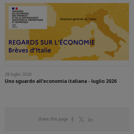
28 luglio 2026
Uno sguardo all'economia italiana - luglio 2026
Share
Share
Share
Share this page
on
on
on
Facebook
Twitter
Linkedin