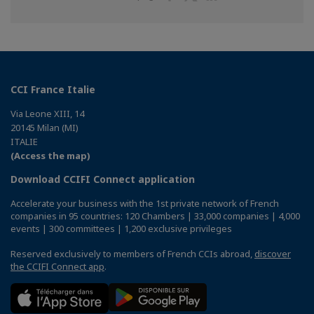
on
on
on
Facebook
Twitter
Linkedin
CCI France Italie
Via Leone XIII, 14
20145 Milan (MI)
ITALIE
(Access the map)
Download CCIFI Connect application
Accelerate your business with the 1st private network of French
companies in 95 countries: 120 Chambers | 33,000 companies | 4,000
events | 300 committees | 1,200 exclusive privileges
Reserved exclusively to members of French CCIs abroad,
discover
the CCIFI Connect app
.