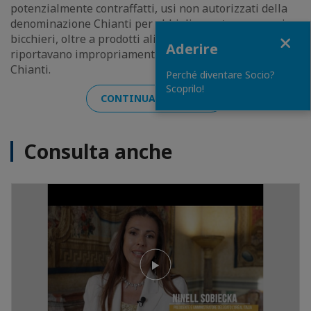
potenzialmente contraffatti, usi non autorizzati della
denominazione Chianti per abbigliamento, accessori e
Close
bicchieri, oltre a prodotti alimentari trasformati che
Aderire
riportavano impropriamente riferimenti al vino
Chianti.
Perché diventare Socio?
Scoprilo!
CONTINUA A LEGGERE
Consulta anche