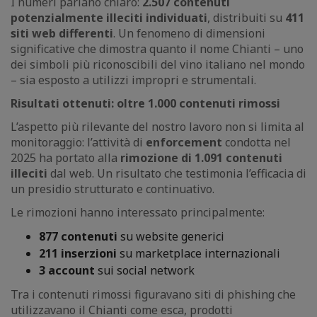
I numeri parlano chiaro:
2.507 contenuti
potenzialmente illeciti individuati
, distribuiti su
411
siti web differenti
. Un fenomeno di dimensioni
significative che dimostra quanto il nome Chianti – uno
dei simboli più riconoscibili del vino italiano nel mondo
– sia esposto a utilizzi impropri e strumentali.
Risultati ottenuti: oltre 1.000 contenuti rimossi
L’aspetto più rilevante del nostro lavoro non si limita al
monitoraggio: l’attività di
enforcement
condotta nel
2025 ha portato alla
rimozione di 1.091 contenuti
illeciti
dal web. Un risultato che testimonia l’efficacia di
un presidio strutturato e continuativo.
Le rimozioni hanno interessato principalmente:
877 contenuti
su website generici
211 inserzioni
su marketplace internazionali
3 account
sui social network
Tra i contenuti rimossi figuravano siti di phishing che
utilizzavano il Chianti come esca, prodotti