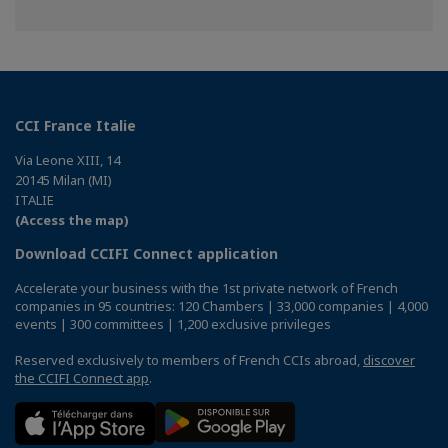
on
on
on
Facebook
Twitter
Linkedin
CCI France Italie
Via Leone XIII, 14
20145 Milan (MI)
ITALIE
(Access the map)
Download CCIFI Connect application
Accelerate your business with the 1st private network of French
companies in 95 countries: 120 Chambers | 33,000 companies | 4,000
events | 300 committees | 1,200 exclusive privileges
Reserved exclusively to members of French CCIs abroad,
discover
the CCIFI Connect app
.