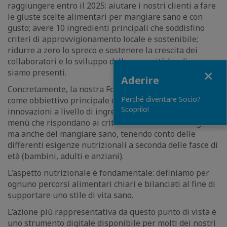
raggiungere entro il 2025: aiutare i nostri clienti a fare
le giuste scelte alimentari per mangiare sano e con
gusto; avere 10 ingredienti principali che soddisfino
criteri di approvvigionamento locale e sostenibile;
ridurre a zero lo spreco e sostenere la crescita dei
collaboratori e lo sviluppo delle comunità locali ove
Close
siamo presenti.
Aderire
Concretamente, la nostra Food Academy interna ha
Perché diventare Socio?
come obbiettivo principale quello di studiare possibili
Scoprilo!
innovazioni a livello di ingredienti, ricette e creazioni di
menù che rispondano ai criteri non solo del buon gusto
ma anche del mangiare sano, tenendo conto delle
differenti esigenze nutrizionali a seconda delle fasce di
età (bambini, adulti e anziani).
L’aspetto nutrizionale è fondamentale: definiamo per
ognuno percorsi alimentari chiari e bilanciati al fine di
supportare uno stile di vita sano.
L’azione più rappresentativa da questo punto di vista è
uno strumento digitale disponibile per molti dei nostri