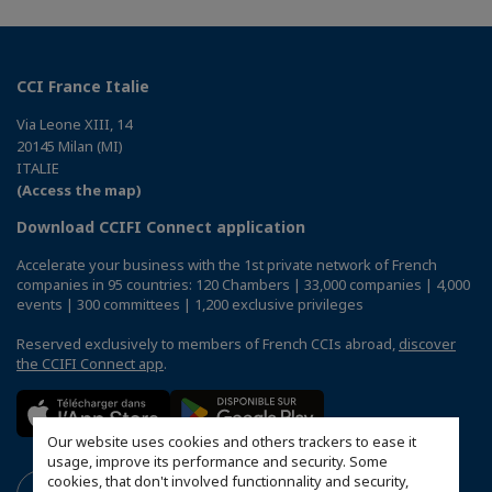
CCI France Italie
Via Leone XIII, 14
20145 Milan (MI)
ITALIE
(Access the map)
Download CCIFI Connect application
Accelerate your business with the 1st private network of French
companies in 95 countries: 120 Chambers | 33,000 companies | 4,000
events | 300 committees | 1,200 exclusive privileges
Reserved exclusively to members of French CCIs abroad,
discover
the CCIFI Connect app
.
Our website uses cookies and others trackers to ease it
usage, improve its performance and security. Some
cookies, that don't involved functionnality and security,