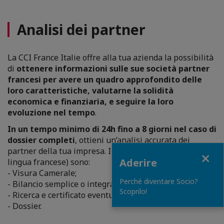
Analisi dei partner
La CCI France Italie offre alla tua azienda la possibilità
di
ottenere informazioni sulle sue società partner
francesi per avere un quadro approfondito delle
loro caratteristiche, valutarne la solidità
economica e finanziaria, e seguire la loro
evoluzione nel tempo
.
In un tempo minimo di 24h fino a 8 giorni nel caso di
dossier completi
, ottieni un’analisi accurata dei
partner della tua impresa. I documenti disponibili (in
Close
Aderire
lingua francese) sono:
- Visura Camerale;
Perché diventare Socio?
- Bilancio semplice o integrale, stati e atti ufficiali;
Scoprilo!
- Ricerca e certificato eventuale di “redressement”;
- Dossier.