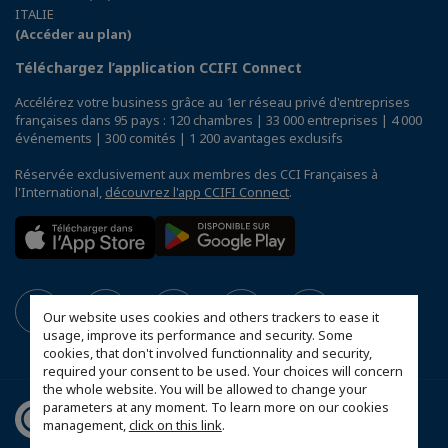
ITALIE
(Accéder au plan)
Téléchargez l’application CCIFI Connect
Accélérez votre business grâce au 1er réseau privé d'entreprises
françaises dans 95 pays : 120 chambres | 33 000 entreprises | 4 000
événements | 300 comités | 1 200 avantages exclusifs
Réservée exclusivement aux membres des CCI Françaises à
l'International,
découvrez l'app CCIFI Connect
.
Our website uses cookies and others trackers to ease it
usage, improve its performance and security. Some
cookies, that don't involved functionnality and security,
required your consent to be used. Your choices will concern
the whole website. You will be allowed to change your
parameters at any moment. To learn more on our cookies
management,
click on this link
.