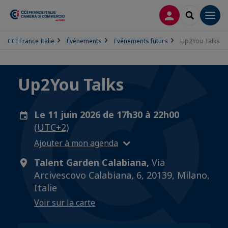
CONNEXION
RECHERCH
Men
CCI France Italie
Événements
Evénements futurs
Up2You Talks
Up2You Talks
Le 11 juin 2026 de 17h30 à 22h00
(UTC+2)
Ajouter à mon agenda
Talent Garden Calabiana,
Via
Arcivescovo Calabiana, 6, 20139, Milano,
Italie
Voir sur la carte