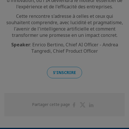
d'innovation, où l'IA deviendra le moteur essentiel de
l'expérience et de l'efficacité des entreprises.
Cette rencontre s'adresse à celles et ceux qui
souhaitent comprendre, avec lucidité et pragmatisme,
l'avenir de l'intelligence artificielle et comment
transformer une promesse en un impact concret.
Speaker
: Enrico Bertino, Chief AI Officer - Andrea
Tangredi, Chief Product Officer
S'INSCRIRE
Partager
Partager
Partager
Partager cette page
sur
sur
sur
Facebook
Twitter
Linkedin