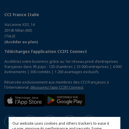
CCI France Italie
Via Leone XIII, 14
20145 Milan (MI)
ITALIE
(Accéder au plan)
Téléchargez l’application CCIFI Connect
Accélérez votre business grâce au 1er réseau privé d'entreprises
françaises dans 95 pays : 120 chambres | 33 000 entreprises | 4 000
événements | 300 comités | 1 200 avantages exclusifs
Réservée exclusivement aux membres des CCI Françaises à
l'International,
découvrez l'app CCIFI Connect
.
Our website uses cookies and others trackers to ease it
usage, improve its performance and security. Some