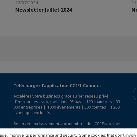
22/07/2024
11
Newsletter Juillet 2024
N
Téléchargez l’application CCIFI Connect
Accélérez votre business grâce au 1er réseau privé
d'entreprises françaises dans 95 pays : 120 chambres | 33
000 entreprises | 4 000 événements | 300 comités | 1 200
avantages exclusifs
Réservée exclusivement aux membres des CCI Françaises
à l'International,
découvrez l'app CCIFI Connect
.
age, improve its performance and security. Some cookies, that don't involv