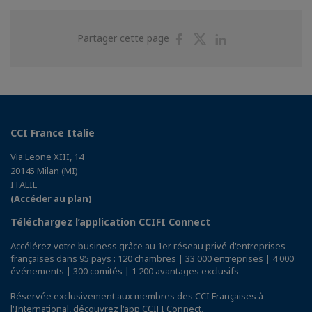
Partager
Partager
Partager
Partager cette page
sur
sur
sur
Facebook
Twitter
Linkedin
CCI France Italie
Via Leone XIII, 14
20145 Milan (MI)
ITALIE
(Accéder au plan)
Téléchargez l’application CCIFI Connect
Accélérez votre business grâce au 1er réseau privé d'entreprises
françaises dans 95 pays : 120 chambres | 33 000 entreprises | 4 000
événements | 300 comités | 1 200 avantages exclusifs
Réservée exclusivement aux membres des CCI Françaises à
l'International,
découvrez l'app CCIFI Connect
.