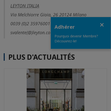
LEYTON ITALIA
Via Melchiorre Gioia, 26 20124 Milano
Fermer
0039 (0)2 35976001
Adhérer
svalente(@)leyton.com
www.leyton.com
Pourquoi devenir Membre?
Découvrez-le!
PLUS D'ACTUALITÉS