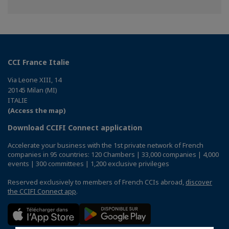
on
on
on
Facebook
Twitter
Linkedin
CCI France Italie
Via Leone XIII, 14
20145 Milan (MI)
ITALIE
(Access the map)
Download CCIFI Connect application
Accelerate your business with the 1st private network of French
companies in 95 countries: 120 Chambers | 33,000 companies | 4,000
events | 300 committees | 1,200 exclusive privileges
Reserved exclusively to members of French CCIs abroad,
discover
the CCIFI Connect app
.