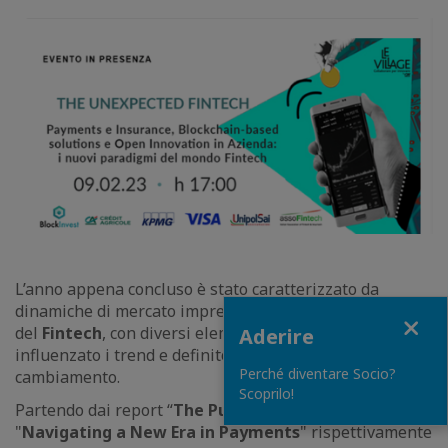
L’anno appena concluso è stato caratterizzato da
dinamiche di mercato imprevedibili nel mondo
Close
del
Fintech
, con diversi elementi che hanno
Aderire
influenzato i trend e definito uno scenario in grande
Perché diventare Socio?
cambiamento.
Scoprilo!
Partendo dai report “
The Pulse of Fintech
” e
"
Navigating a New Era in Payments
" rispettivamente