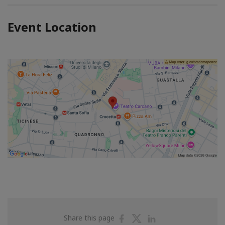
Event Location
Share
Share
Share
Share this page