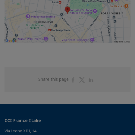
Share
Share
Share
Share this page
on
on
on
Facebook
Twitter
Linkedin
CCI France Italie
Via Leone XIII, 14