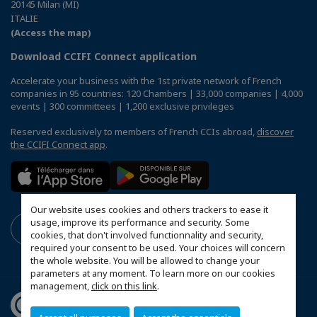
20145 Milan (MI)
ITALIE
(Access the map)
Download CCIFI Connect application
Accelerate your business with the 1st private network of French
companies in 95 countries: 120 Chambers | 33,000 companies | 4,000
events | 300 committees | 1,200 exclusive privileges
Reserved exclusively to members of French CCIs abroad,
discover
the CCIFI Connect app
.
Our website uses cookies and others trackers to ease it
usage, improve its performance and security. Some
cookies, that don't involved functionnality and security,
required your consent to be used. Your choices will concern
the whole website. You will be allowed to change your
parameters at any moment. To learn more on our cookies
management,
click on this link
.