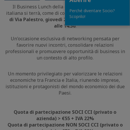
Il Business Lunch della comunità d’affari franco-
Perché diventare Socio?
italiana si terrà, come di consueto, presso la
Terrazza
Scoprilo!
di Via Palestro
,
giovedì 24 Settembre
dalle 12:00
alle 14:30
.
Un'occasione esclusiva di networking pensata per
favorire nuovi incontri, consolidare relazioni
professionali e promuovere opportunità di business in
un contesto di alto profilo.
Un momento privilegiato per valorizzare le relazioni
economiche tra Francia e Italia, riunendo imprese,
istituzioni e protagonisti del mondo economico dei due
Paesi.
Quota di partecipazione SOCI CCI (privato o
azienda) > €55 + IVA 22%
Quota di partecipazione NON SOCI CCI (privato o