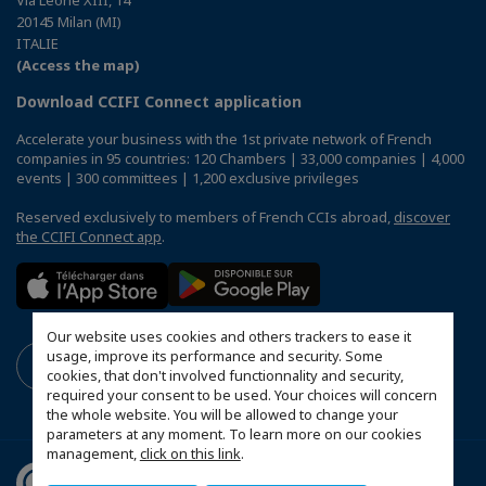
20145 Milan (MI)
ITALIE
(Access the map)
Download CCIFI Connect application
Accelerate your business with the 1st private network of French
companies in 95 countries: 120 Chambers | 33,000 companies | 4,000
events | 300 committees | 1,200 exclusive privileges
Reserved exclusively to members of French CCIs abroad,
discover
the CCIFI Connect app
.
Our website uses cookies and others trackers to ease it
usage, improve its performance and security. Some
cookies, that don't involved functionnality and security,
required your consent to be used. Your choices will concern
the whole website. You will be allowed to change your
parameters at any moment. To learn more on our cookies
management,
click on this link
.