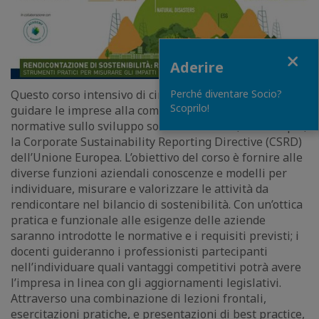
Close
Aderire
Questo corso intensivo di circa 30 ore è progettato per
Perché diventare Socio?
Scoprilo!
guidare le imprese alla comprensione delle più recenti
normative sullo sviluppo sostenibile come, ad esempio,
la Corporate Sustainability Reporting Directive (CSRD)
dell’Unione Europea. L’obiettivo del corso è fornire alle
diverse funzioni aziendali conoscenze e modelli per
individuare, misurare e valorizzare le attività da
rendicontare nel bilancio di sostenibilità. Con un’ottica
pratica e funzionale alle esigenze delle aziende
saranno introdotte le normative e i requisiti previsti; i
docenti guideranno i professionisti partecipanti
nell’individuare quali vantaggi competitivi potrà avere
l’impresa in linea con gli aggiornamenti legislativi.
Attraverso una combinazione di lezioni frontali,
esercitazioni pratiche, e presentazioni di best practice,