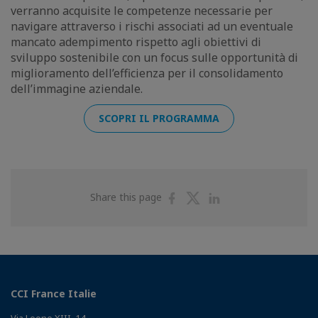
verranno acquisite le competenze necessarie per
navigare attraverso i rischi associati ad un eventuale
mancato adempimento rispetto agli obiettivi di
sviluppo sostenibile con un focus sulle opportunità di
miglioramento dell’efficienza per il consolidamento
dell’immagine aziendale.
SCOPRI IL PROGRAMMA
Share
Share
Share
Share this page
on
on
on
Facebook
Twitter
Linkedin
CCI France Italie
Via Leone XIII, 14