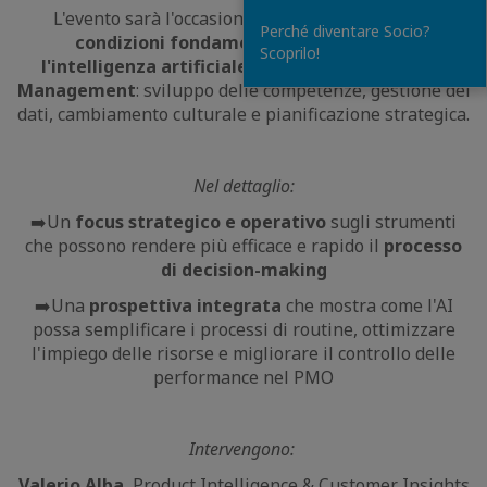
L'evento sarà l'occasione per mettere in luce
le
Perché diventare Socio?
condizioni fondamentali per integrare
Scoprilo!
l'intelligenza artificiale nei processi di Project
Management
: sviluppo delle competenze, gestione dei
dati, cambiamento culturale e pianificazione strategica.
Nel dettaglio:
➡️Un
focus strategico e operativo
sugli strumenti
che possono rendere più efficace e rapido il
processo
di decision-making
➡️Una
prospettiva integrata
che mostra come l'AI
possa semplificare i processi di routine, ottimizzare
l'impiego delle risorse e migliorare il controllo delle
performance nel PMO
Intervengono:
Valerio Alba
, Product Intelligence & Customer Insights