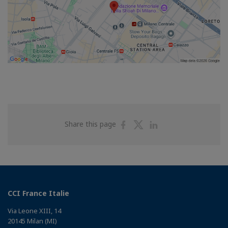
Share
Share
Share
Share this page
on
on
on
Facebook
Twitter
Linkedin
CCI France Italie
Via Leone XIII, 14
20145 Milan (MI)