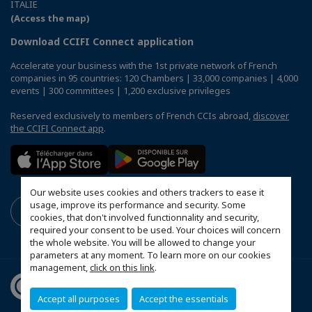
ITALIE
(Access the map)
Download CCIFI Connect application
Accelerate your business with the 1st private network of French
companies in 95 countries: 120 Chambers | 33,000 companies | 4,000
events | 300 committees | 1,200 exclusive privileges
Reserved exclusively to members of French CCIs abroad,
discover
the CCIFI Connect app
.
Our website uses cookies and others trackers to ease it
usage, improve its performance and security. Some
cookies, that don't involved functionnality and security,
required your consent to be used. Your choices will concern
the whole website. You will be allowed to change your
parameters at any moment. To learn more on our cookies
management,
click on this link
.
Accept all purposes
Accept the essentials