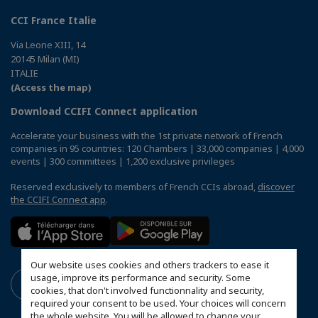
CCI France Italie
Via Leone XIII, 14
20145 Milan (MI)
ITALIE
(Access the map)
Download CCIFI Connect application
Accelerate your business with the 1st private network of French
companies in 95 countries: 120 Chambers | 33,000 companies | 4,000
events | 300 committees | 1,200 exclusive privileges
Reserved exclusively to members of French CCIs abroad,
discover
the CCIFI Connect app
.
Our website uses cookies and others trackers to ease it
usage, improve its performance and security. Some
cookies, that don't involved functionnality and security,
required your consent to be used. Your choices will concern
the whole website. You will be allowed to change your