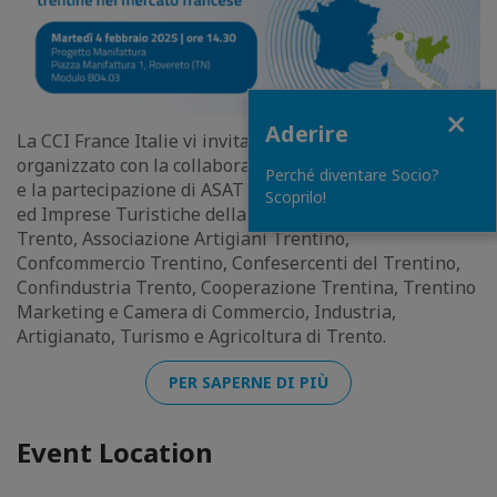
Close
Aderire
La CCI France Italie vi invita a partecipare all'evento
organizzato con la collaborazione di Trentino Sviluppo
Perché diventare Socio?
e la partecipazione di ASAT - Associazione Albergatori
Scoprilo!
ed Imprese Turistiche della Provincia di Trento, ANCE
Trento, Associazione Artigiani Trentino,
Confcommercio Trentino, Confesercenti del Trentino,
Confindustria Trento, Cooperazione Trentina, Trentino
Marketing e Camera di Commercio, Industria,
Artigianato, Turismo e Agricoltura di Trento.
PER SAPERNE DI PIÙ
Event Location