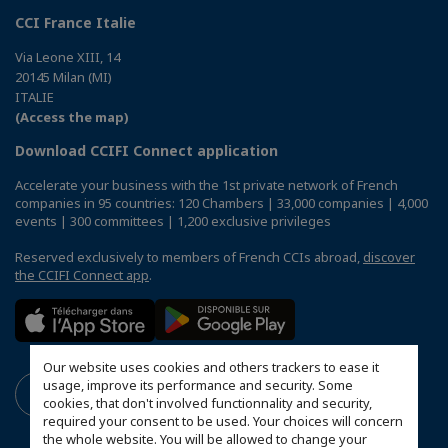
CCI France Italie
Via Leone XIII, 14
20145 Milan (MI)
ITALIE
(Access the map)
Download CCIFI Connect application
Accelerate your business with the 1st private network of French
companies in 95 countries: 120 Chambers | 33,000 companies | 4,000
events | 300 committees | 1,200 exclusive privileges
Reserved exclusively to members of French CCIs abroad,
discover
the CCIFI Connect app
.
Our website uses cookies and others trackers to ease it
usage, improve its performance and security. Some
cookies, that don't involved functionnality and security,
required your consent to be used. Your choices will concern
the whole website. You will be allowed to change your