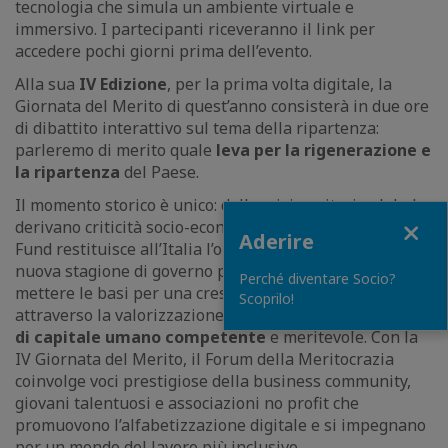
tecnologia che simula un ambiente virtuale e
immersivo. I partecipanti riceveranno il link per
accedere pochi giorni prima dell’evento.
Alla sua
IV Edizione
, per la prima volta digitale, la
Giornata del Merito di quest’anno consisterà in due ore
di dibattito interattivo sul tema della ripartenza:
parleremo di merito quale
leva per la rigenerazione e
la ripartenza
del Paese.
Il momento storico è unico: dalla crisi sanitaria globale
Close
derivano criticità socio-economiche, mentre il Recovery
Aderire
Fund restituisce all’Italia l’opportunità di avviare una
nuova stagione di governo pubblico e privato, e di
Perché diventare Socio?
mettere le basi per una crescita sana e duratura
Scoprilo!
attraverso la valorizzazione delle persone e lo
sviluppo
di capitale umano competente
e meritevole. Con la
IV Giornata del Merito, il Forum della Meritocrazia
coinvolge voci prestigiose della business community,
giovani talentuosi e associazioni no profit che
promuovono l’alfabetizzazione digitale e si impegnano
per un mondo del lavoro più inclusivo.