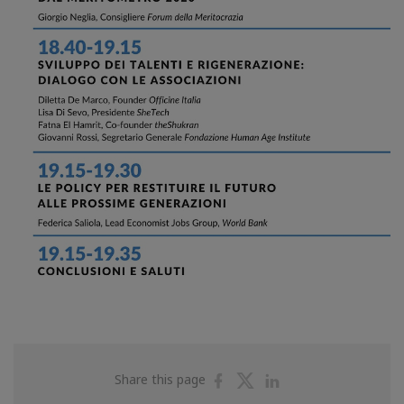
Share
Share
Share
Share this page
on
on
on