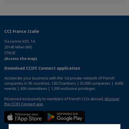
Facebook
Twitter
Linkedin
CCI France Italie
Via Leone XIII, 14
20145 Milan (MI)
ITALIE
(Access the map)
Download CCIFI Connect application
Accelerate your business with the 1st private network of French
companies in 95 countries: 120 Chambers | 33,000 companies | 4,000
events | 300 committees | 1,200 exclusive privileges
Reserved exclusively to members of French CCIs abroad,
discover
the CCIFI Connect app
.