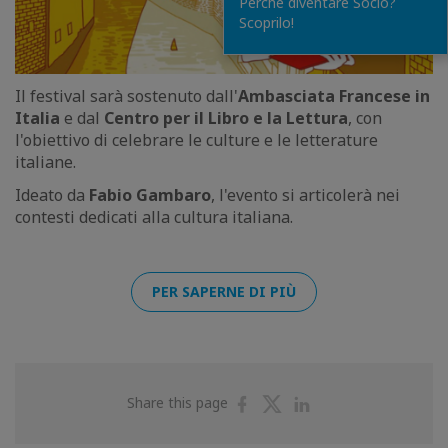
Perché diventare Socio?
Scoprilo!
Il festival sarà sostenuto dall'
Ambasciata Francese in
Italia
e dal
Centro per il Libro e la Lettura
, con
l'obiettivo di celebrare le culture e le letterature
italiane.
Ideato da
Fabio Gambaro
, l'evento si articolerà nei
contesti dedicati alla cultura italiana.
PER SAPERNE DI PIÙ
Share
Share
Share
Share this page
on
on
on
Facebook
Twitter
Linkedin