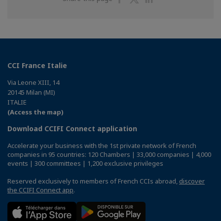
on
on
on
Facebook
Twitter
Linkedin
CCI France Italie
Via Leone XIII, 14
20145 Milan (MI)
ITALIE
(Access the map)
Download CCIFI Connect application
Accelerate your business with the 1st private network of French
companies in 95 countries: 120 Chambers | 33,000 companies | 4,000
events | 300 committees | 1,200 exclusive privileges
Reserved exclusively to members of French CCIs abroad,
discover
the CCIFI Connect app
.