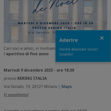
Close
Aderire
Cari soci e amici, vi invitiamo a ritrovarci per
Perché diventare Socio?
l'
aperitivo di fine anno
Scoprilo!
Martedì 9 dicembre 2025 - ore 18.30
presso
KERING ITALIA
Via Senato, 19, 20121 Milano |
Maps
Vi aspettiamo!
Accredito e accoglienza a partire dalle ore 18:00