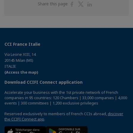
Share
Share
Share
Share this page
on
on
on
Facebook
Twitter
Linkedin
CCI France Italie
Via Leone XIII, 14
20145 Milan (MI)
ITALIE
(Access the map)
Download CCIFI Connect application
Accelerate your business with the 1st private network of French
companies in 95 countries: 120 Chambers | 33,000 companies | 4,000
events | 300 committees | 1,200 exclusive privileges
Reserved exclusively to members of French CCIs abroad,
discover
the CCIFI Connect app
.