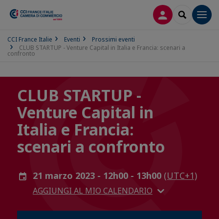
LOG IN
SEARCH
Men
CCI France Italie
Eventi
Prossimi eventi
CLUB STARTUP - Venture Capital in Italia e Francia: scenari a
confronto
CLUB STARTUP -
Venture Capital in
Italia e Francia:
scenari a confronto
21 marzo 2023 - 12h00 - 13h00
(UTC+1)
AGGIUNGI AL MIO CALENDARIO