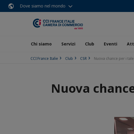
Dove siamo nel mondo
Chi siamo
Servizi
Club
Eventi
Att
CCI France Italie
Club
CSR
Nuova chance per i tale
Nuova chance p