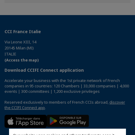
Facebook
Twitter
Linkedin
CCI France Italie
Via Leone XIII, 14
20145 Milan (MI)
ITALIE
(Access the map)
Download CCIFI Connect application
Accelerate your business with the 1st private network of French
companies in 95 countries: 120 Chambers | 33,000 companies | 4,000
events | 300 committees | 1,200 exclusive privileges
Reserved exclusively to members of French CCIs abroad,
discover
the CCIFI Connect app
.