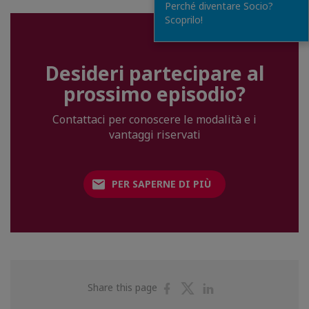
Perché diventare Socio?
Scoprilo!
Desideri partecipare al
prossimo episodio?
Contattaci per conoscere le modalità e i
vantaggi riservati
PER SAPERNE DI PIÙ
Share
Share
Share
Share this page
on
on
on