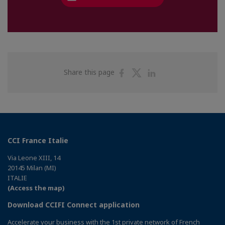
Share
Share
Share
Share this page
on
on
on
Facebook
Twitter
Linkedin
CCI France Italie
Via Leone XIII, 14
20145 Milan (MI)
ITALIE
(Access the map)
Download CCIFI Connect application
Accelerate your business with the 1st private network of French