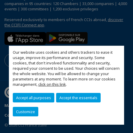
companies in 95 countries: 120 Chambers | 33,000 companies | 4,000
events | 300 committees | 1,200 exclusive privileges
Reserved exclusively to members of French CCIs abroad,
discover
the CCIFI Connect app
.
Our website uses cookies and others trackers to ease it
usage, improve its performance and security. Some
cookies, that don't involved functionnality and security,
required your consent to be used. Your choices will concern
the whole website. You will be allowed to change your
parameters at any moment. To learn more on our cookies
management,
click on this link
.
Accept all purposes
Accept the essentials
Mappa del sito
Informazioni legali
Privacy
Customize
Configurare le preferenze dei cookie
© 2026 CCI France Italie