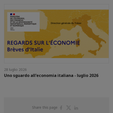
28 luglio 2026
Uno sguardo all'economia italiana - luglio 2026
Share
Share
Share
Share this page
on
on
on