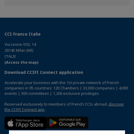
Facebook
Twitter
Linkedin
CCI France Italie
Via Leone XIII, 14
20145 Milan (MI)
ITALIE
(Access the map)
Download CCIFI Connect application
Accelerate your business with the 1st private network of French
companies in 95 countries: 120 Chambers | 33,000 companies | 4,000
events | 300 committees | 1,200 exclusive privileges
Reserved exclusively to members of French CCIs abroad,
discover
the CCIFI Connect app
.