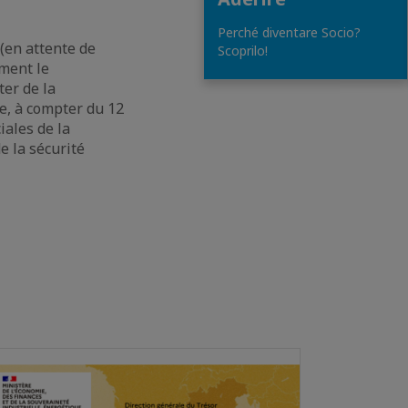
Perché diventare Socio?
(en attente de
Scoprilo!
mment le
er de la
re, à compter du 12
iales de la
e la sécurité