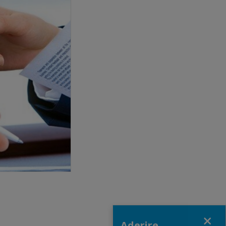
Close
Aderire