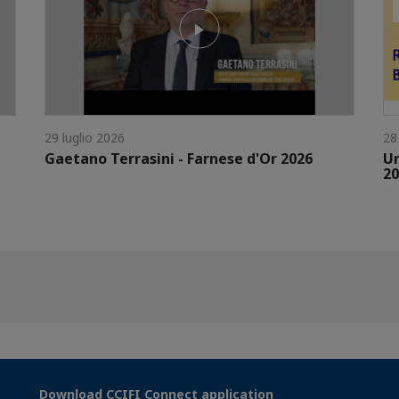
29 luglio 2026
28
Gaetano Terrasini - Farnese d'Or 2026
Un
20
Download CCIFI Connect application