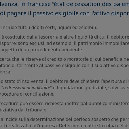
lvenza, in francese “état de cessation des paie
 di pagare il passivo esigibile con l’attivo dispon
include tutti i debiti certi, liquidi ed esigibili.
 è costituito dalla tesoreria e altre liquidità di cui il debitor
porre; sono esclusi, ad esempio, il patrimonio immobiliar
i oggetto di un procedimento pendente.
erta che le riserve di credito o moratorie di cui beneficia ne
ntono di far fronte al passivo esigibile con il suo attivo disp
venza.
lo stato d’insolvenza, il debitore deve chiedere l’apertura d
 “
redressement judiciaire
” o liquidazione giudiziale, salvo ave
rocedura di conciliazione.
procedure può essere richiesta inoltre dal pubblico ministero 
niziativa dal tribunale.
za incide sulla determinazione del periodo sospetto che per
i atti realizzati dall’impresa. Determina inoltre la colpa del d