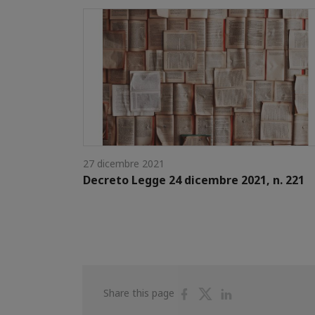
27 dicembre 2021
Decreto Legge 24 dicembre 2021, n. 221
Share
Share
Share
Share this page
on
on
on