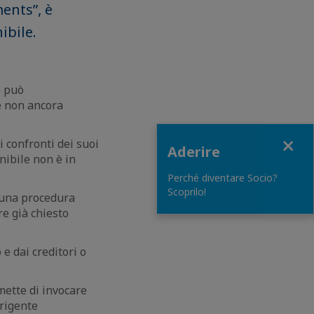
ments”, è
ibile.
e può
e non ancora
Close
i confronti dei suoi
Aderire
onibile non è in
Perché diventare Socio?
Scoprilo!
i una procedura
re già chiesto
e dai creditori o
mette di invocare
irigente