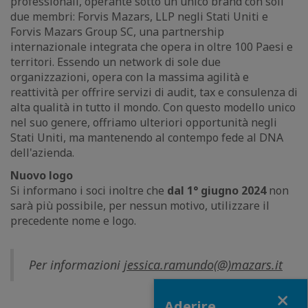
professionali, operante sotto un unico brand con soli
due membri: Forvis Mazars, LLP negli Stati Uniti e
Forvis Mazars Group SC, una partnership
internazionale integrata che opera in oltre 100 Paesi e
territori. Essendo un network di sole due
organizzazioni, opera con la massima agilità e
reattività per offrire servizi di audit, tax e consulenza di
alta qualità in tutto il mondo. Con questo modello unico
nel suo genere, offriamo ulteriori opportunità negli
Stati Uniti, ma mantenendo al contempo fede al DNA
dell'azienda.
Nuovo logo
Si informano i soci inoltre che
dal 1° giugno 2024
non
sarà più possibile, per nessun motivo, utilizzare il
precedente nome e logo.
Per informazioni
jessica.ramundo(@)mazars.it
Close
Aderire