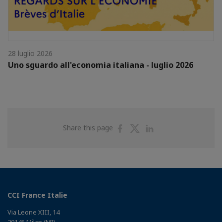
28 luglio 2026
Uno sguardo all'economia italiana - luglio 2026
Share
Share
Share
Share this page
on
on
on
Facebook
Twitter
Linkedin
CCI France Italie
Via Leone XIII, 14
20145 Milan (MI)