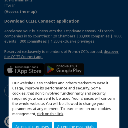
ITALIE
(Access the map)
Download CCIFI Connect application
Accelerate your business with the 1st private network of French
companies in 95 countries: 120 Chambers | 33,000 companies | 4,000
events | 300 committees | 1,200 exclusive privileges
Reserved exclusively to members of French CCIs abroad,
discover
the CCIFI Connect app
.
Our website uses cookies and others trackers to ease it
usage, improve its performance and security. Some
cookies, that don't involved functionnality and security,
required your consent to be used. Your choices will concern
the whole website. You will be allowed to change your
parameters at any moment. To learn more on our cookies
management,
click on this link
.
Accept all purposes
Accept the essentials